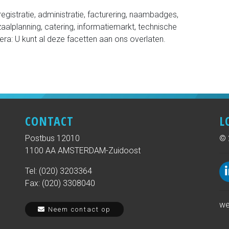
gistratie, administratie, facturering, naambadges,
aalplanning, catering, informatiemarkt, technische
era: U kunt al deze facetten aan ons overlaten.
CONTACT
L
Postbus 12010
© 
1100 AA AMSTERDAM-Zuidoost
Tel: (020) 3203364
Fax: (020) 3308040
we
Neem contact op