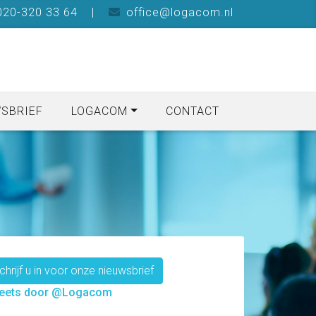
20-320 33 64
|
office@logacom.nl
SBRIEF
LOGACOM
CONTACT
Over ons
chrijf u in voor onze nieuwsbrief
eets door @Logacom