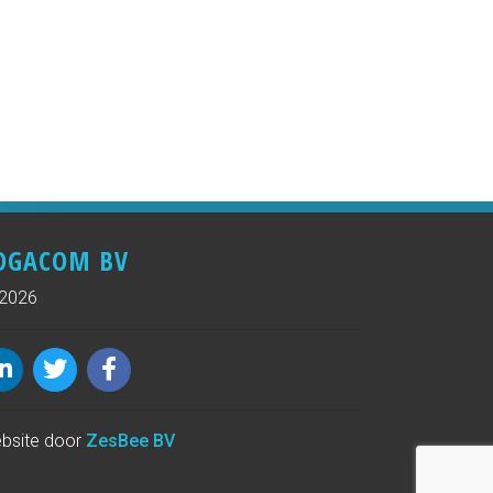
OGACOM BV
2026
bsite door
ZesBee BV