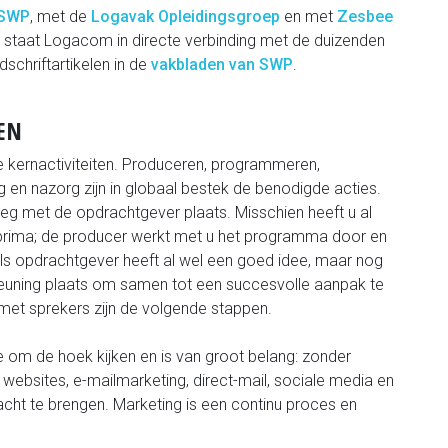
 SWP
, met de
Logavak Opleidingsgroep
en met
Zesbee
P staat Logacom in directe verbinding met de duizenden
jdschriftartikelen in de
vakbladen van SWP
.
EN
e kernactiviteiten. Produceren, programmeren,
ing en nazorg zijn in globaal bestek de benodigde acties.
g met de opdrachtgever plaats. Misschien heeft u al
 prima; de producer werkt met u het programma door en
 als opdrachtgever heeft al wel een goed idee, maar nog
euning plaats om samen tot een succesvolle aanpak te
met sprekers zijn de volgende stappen.
 om de hoek kijken en is van groot belang: zonder
bsites, e-mailmarketing, direct-mail, sociale media en
cht te brengen. Marketing is een continu proces en