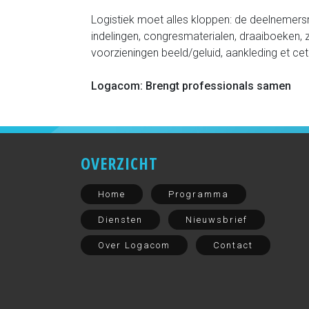
Logistiek moet alles kloppen: de deelnemersre
indelingen, congresmaterialen, draaiboeken, z
voorzieningen beeld/geluid, aankleding et cet
Logacom: Brengt professionals samen
OVERZICHT
Home
Programma
Diensten
Nieuwsbrief
Over Logacom
Contact